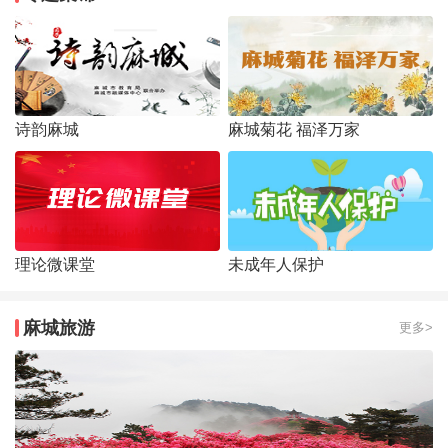
诗韵麻城
麻城菊花 福泽万家
理论微课堂
未成年人保护
麻城旅游
更多>