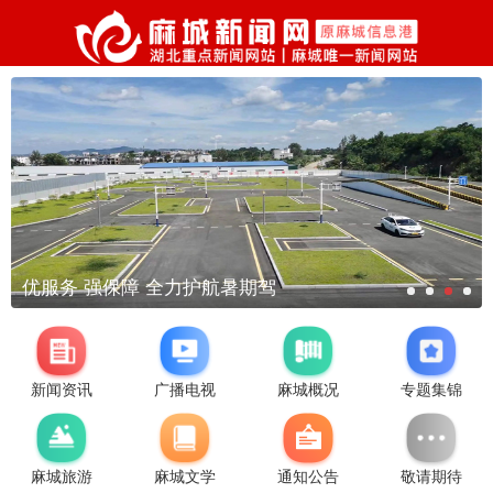
保障 全力护航暑期驾
裴永波走
新闻资讯
广播电视
麻城概况
专题集锦
麻城旅游
麻城文学
通知公告
敬请期待