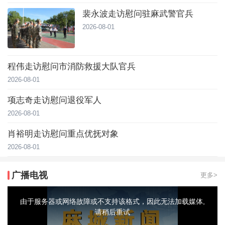
裴永波走访慰问驻麻武警官兵
2026-08-01
程伟走访慰问市消防救援大队官兵
2026-08-01
项志奇走访慰问退役军人
2026-08-01
肖裕明走访慰问重点优抚对象
2026-08-01
广播电视
更多>
This
is
a
由于服务器或网络故障或不支持该格式，因此无法加载媒体,
modal
window.
请稍后重试