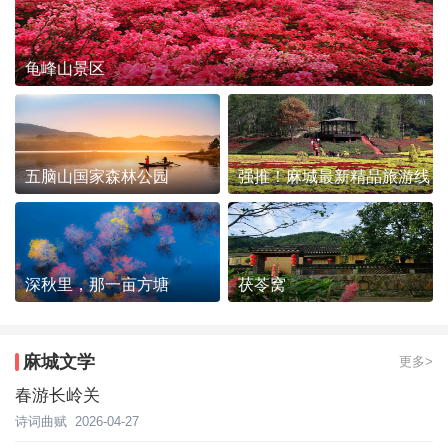
龟峰山景区
五脑山国家森林公园
强推！麻城最新精品旅游线
路发布~
深秋里，那一亩方塘
茯苓窝
麻城文学
更多>
春游长岭关
诗词曲赋
2026-04-27