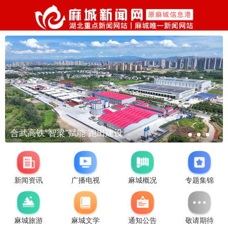
合武高铁“智梁”赋能 跑出建设
新闻资讯
广播电视
麻城概况
专题集锦
麻城旅游
麻城文学
通知公告
敬请期待