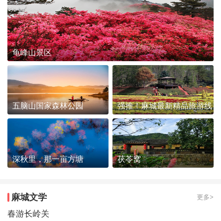
龟峰山景区
五脑山国家森林公园
强推！麻城最新精品旅游线
路发布~
深秋里，那一亩方塘
茯苓窝
麻城文学
更多>
春游长岭关