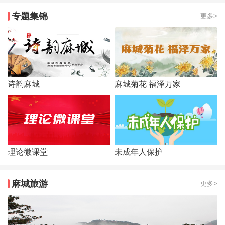
专题集锦
更多>
诗韵麻城
麻城菊花 福泽万家
理论微课堂
未成年人保护
麻城旅游
更多>