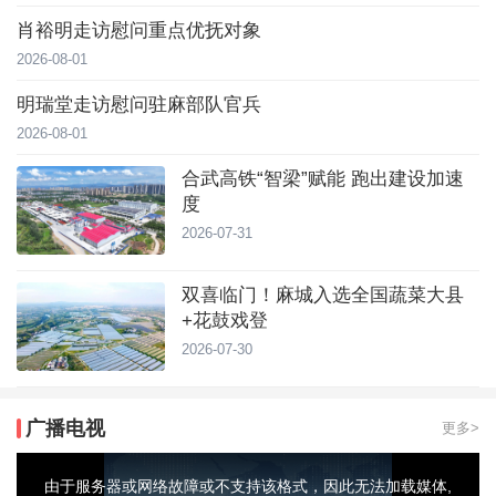
肖裕明走访慰问重点优抚对象
2026-08-01
明瑞堂走访慰问驻麻部队官兵
2026-08-01
合武高铁“智梁”赋能 跑出建设加速
度
2026-07-31
双喜临门！麻城入选全国蔬菜大县
+花鼓戏登
2026-07-30
广播电视
更多>
This
is
a
由于服务器或网络故障或不支持该格式，因此无法加载媒体,
modal