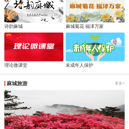
诗韵麻城
麻城菊花 福泽万家
理论微课堂
未成年人保护
麻城旅游
更多>