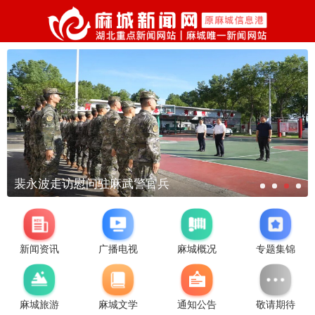
裴永波走访慰问驻麻武警官兵
新闻资讯
广播电视
麻城概况
专题集锦
麻城旅游
麻城文学
通知公告
敬请期待