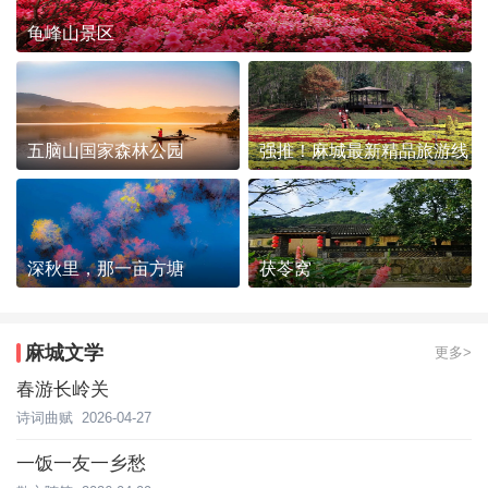
龟峰山景区
五脑山国家森林公园
强推！麻城最新精品旅游线
路发布~
深秋里，那一亩方塘
茯苓窝
麻城文学
更多>
春游长岭关
诗词曲赋
2026-04-27
一饭一友一乡愁