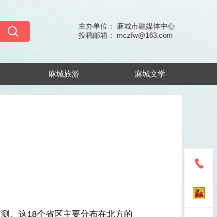
主办单位： 麻城市融媒体中心
投稿邮箱： mczfw@163.com
麻城旅游
麻城文学
测。这18个省区主要分布在北方的