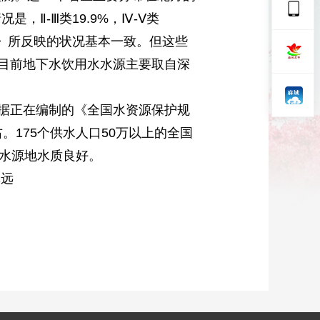
，Ⅱ-Ⅲ类19.9%，Ⅳ-Ⅴ类
报》所反映的状况基本一致。但这些
目前地下水饮用水水源主要取自深
据正在编制的《全国水资源保护规
。175个供水人口50万以上的全国
水水源地水质良好。
林远