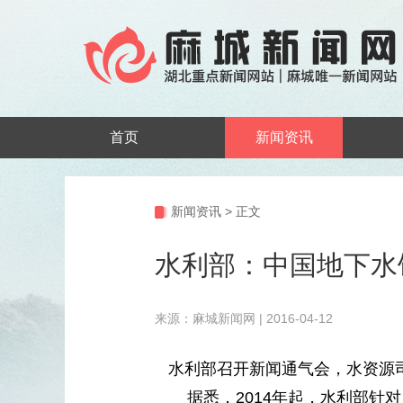
首页
新闻资讯
新闻资讯
>
正文
水利部：中国地下水
来源：麻城新闻网 | 2016-04-12
水利部召开新闻通气会，水资源
据悉，2014年起，水利部针对