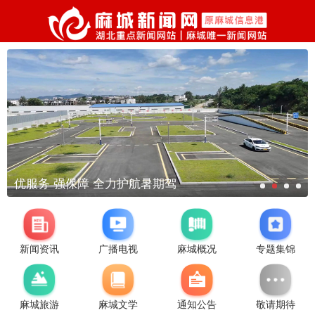
优服务 强保障 全力护航暑期驾
新闻资讯
广播电视
麻城概况
专题集锦
麻城旅游
麻城文学
通知公告
敬请期待