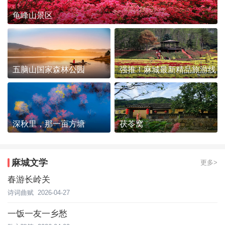
龟峰山景区
五脑山国家森林公园
强推！麻城最新精品旅游线
路发布~
深秋里，那一亩方塘
茯苓窝
麻城文学
更多>
春游长岭关
诗词曲赋
2026-04-27
一饭一友一乡愁