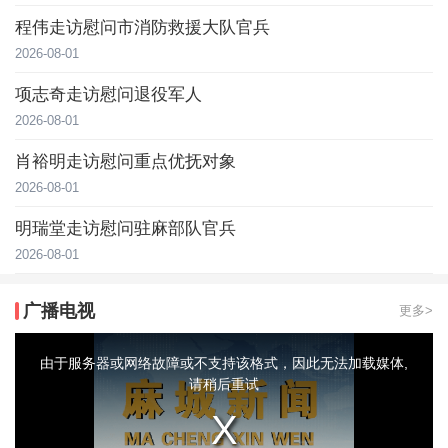
程伟走访慰问市消防救援大队官兵
2026-08-01
项志奇走访慰问退役军人
2026-08-01
肖裕明走访慰问重点优抚对象
2026-08-01
明瑞堂走访慰问驻麻部队官兵
2026-08-01
广播电视
更多>
This
is
a
由于服务器或网络故障或不支持该格式，因此无法加载媒体,
modal
window.
请稍后重试