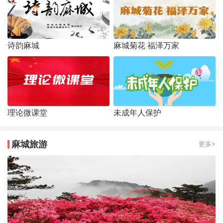
诗韵麻城
麻城菊花 福泽万家
理论微课堂
未成年人保护
麻城旅游
更多>