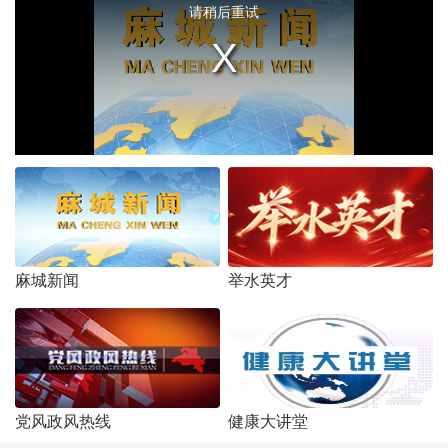
window.
请稍后重试
麻城新闻
举水英才
党风政风热线
健康大讲堂