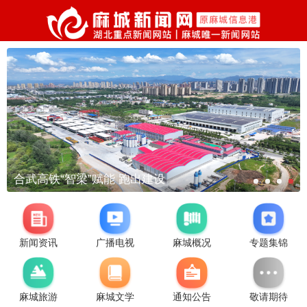
合武高铁“智梁”赋能 跑出建设
新闻资讯
广播电视
麻城概况
专题集锦
麻城旅游
麻城文学
通知公告
敬请期待