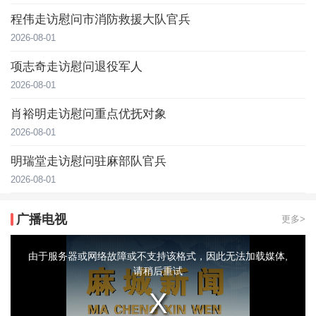
程伟走访慰问市消防救援大队官兵
2026-08-01
项志奇走访慰问退役军人
2026-08-01
肖裕明走访慰问重点优抚对象
2026-08-01
明瑞堂走访慰问驻麻部队官兵
2026-08-01
广播电视
更多>
This
is
a
由于服务器或网络故障或不支持该格式，因此无法加载媒体,
modal
window.
请稍后重试