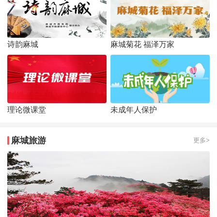
诗韵麻城
麻城菊花 福泽万家
理论微课堂
未成年人保护
麻城旅游
更多>