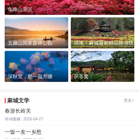
龟峰山景区
五脑山国家森林公园
强推！麻城最新精品旅游线
路发布~
深秋里，那一亩方塘
茯苓窝
麻城文学
更多>
春游长岭关
诗词曲赋
2026-04-27
一饭一友一乡愁