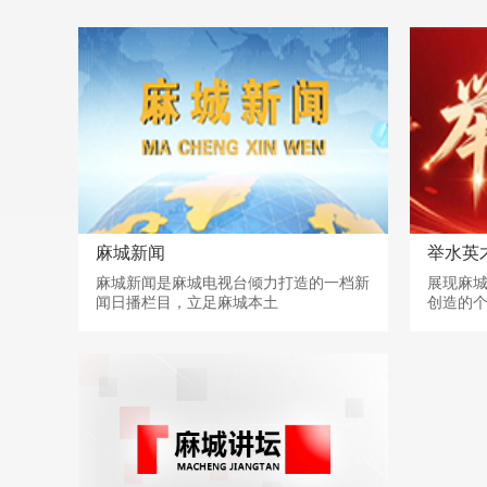
麻城新闻
举水英
麻城新闻是麻城电视台倾力打造的一档新
展现麻
闻日播栏目，立足麻城本土
创造的