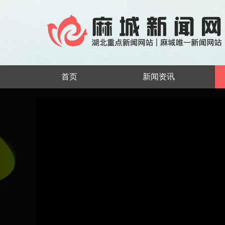
首页
新闻资讯