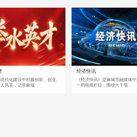
才
经济快讯
城现代化建设中积极创新、创业、
《经济快讯》是麻城市融媒体中
个人风采，记录麻城
一档电视栏目，围绕大干项