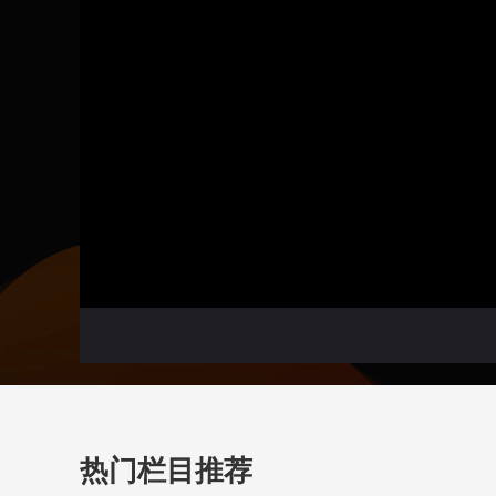
热门栏目推荐