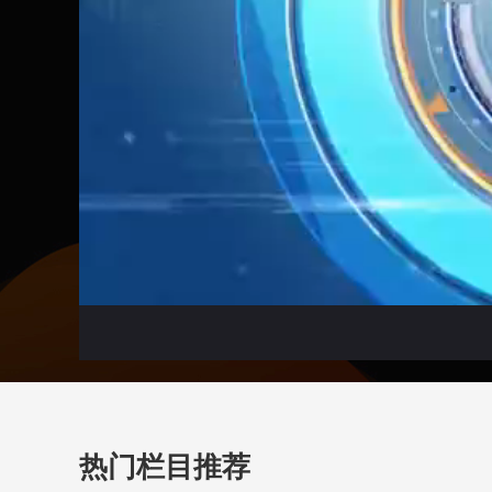
热门栏目推荐