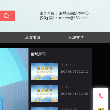
主办单位： 麻城市融媒体中心
投稿邮箱： mczfw@163.com
麻城旅游
麻城文学
麻城新闻
2026-8-5
2026-08-06 09:22:17
2026-8-3
2026-08-04 09:22:58
2026-7-31