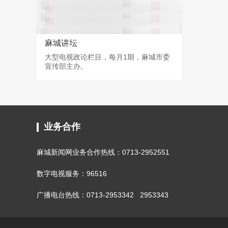
麻城讲坛
大型电视政论栏目，每月1期，麻城市委
宣传部主办。
业务合作
麻城新闻网业务合作热线：0713-2952551
数字电视服务：96516
广播电台热线：0713-2953342 2953343