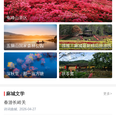
龟峰山景区
五脑山国家森林公园
强推！麻城最新精品旅游线
路发布~
深秋里，那一亩方塘
茯苓窝
麻城文学
更多>
春游长岭关
诗词曲赋
2026-04-27