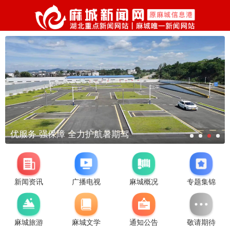
优服务 强保障 全力护航暑期驾
新闻资讯
广播电视
麻城概况
专题集锦
麻城旅游
麻城文学
通知公告
敬请期待