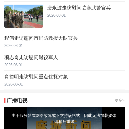
裴永波走访慰问驻麻武警官兵
2026-08-01
程伟走访慰问市消防救援大队官兵
2026-08-01
项志奇走访慰问退役军人
2026-08-01
肖裕明走访慰问重点优抚对象
2026-08-01
广播电视
更多>
This
is
a
由于服务器或网络故障或不支持该格式，因此无法加载媒体,
modal
window.
请稍后重试