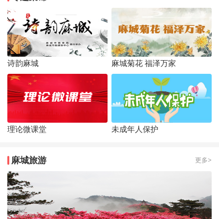
诗韵麻城
麻城菊花 福泽万家
理论微课堂
未成年人保护
麻城旅游
更多>