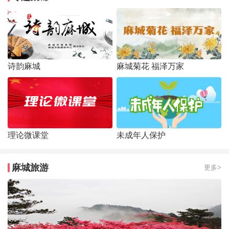
诗韵麻城
麻城菊花 福泽万家
理论微课堂
未成年人保护
麻城旅游
更多>