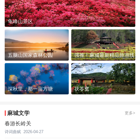
龟峰山景区
五脑山国家森林公园
强推！麻城最新精品旅游线
路发布~
深秋里，那一亩方塘
茯苓窝
麻城文学
更多>
春游长岭关
诗词曲赋
2026-04-27