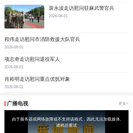
裴永波走访慰问驻麻武警官兵
2026-08-01
程伟走访慰问市消防救援大队官兵
2026-08-01
项志奇走访慰问退役军人
2026-08-01
肖裕明走访慰问重点优抚对象
2026-08-01
广播电视
更多>
This
is
a
由于服务器或网络故障或不支持该格式，因此无法加载媒体,
modal
window.
请稍后重试