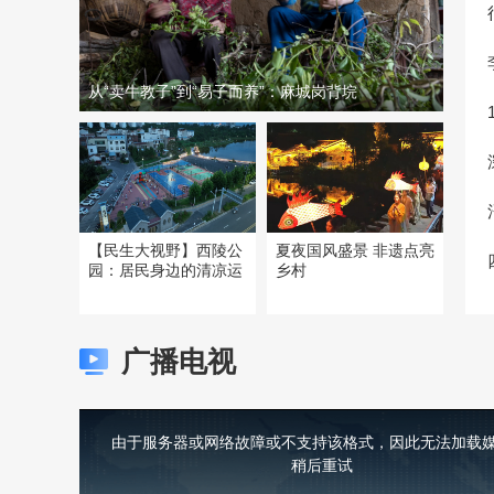
从“卖牛教子”到“易子而养”：麻城岗背垸
【民生大视野】西陵公
夏夜国风盛景 非遗点亮
园：居民身边的清凉运
乡村
广播电视
This
is
a
由于服务器或网络故障或不支持该格式，因此无法加载媒
modal
window.
稍后重试