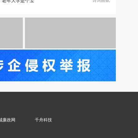
老年大学是个宝
诗词曲赋
城廉政网
千舟科技