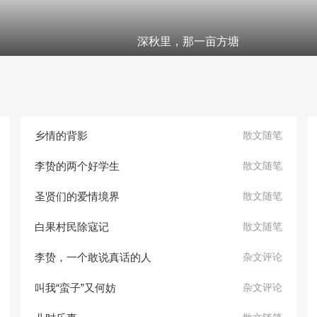
深秋里，那一亩方塘
乡情的背影
散文随笔
李贽的两个好学生
散文随笔
圣贤们的爱情境界
散文随笔
白果村民除寇记
散文随笔
李贽，一个敢说真话的人
杂文评论
叫我“蛮子”又何妨
杂文评论