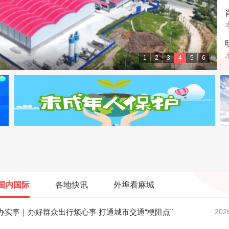
级大舞台
1
2
3
4
5
6
国内国际
各地快讯
外埠看麻城
办实事｜办好群众出行烦心事 打通城市交通“梗阻点”
202