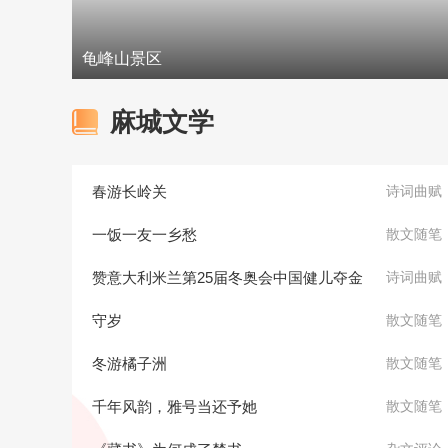
龟峰山景区
麻城文学
春游长岭关
诗词曲赋
一饭一友一乡愁
散文随笔
赞意大利米兰第25届冬奥会中国健儿夺金
诗词曲赋
守岁
散文随笔
冬游橘子洲
散文随笔
千年风韵，雅号当还予她
散文随笔