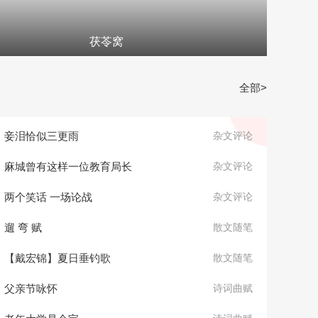
茯苓窝
全部>
妾泪恰似三更雨
杂文评论
麻城曾有这样一位教育局长
杂文评论
两个笑话 一场论战
杂文评论
遛 弯 赋
散文随笔
【戴宏锦】夏日垂钓歌
散文随笔
父亲节咏怀
诗词曲赋