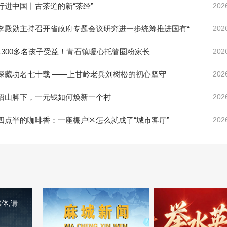
行进中国丨古茶道的新“茶经”
202
李殿勋主持召开省政府专题会议研究进一步统筹推进国有“
202
1300多名孩子受益！青石镇暖心托管圈粉家长
202
深藏功名七十载 ——上甘岭老兵刘树松的初心坚守
202
沼山脚下，一元钱如何焕新一个村
202
四点半的咖啡香：一座棚户区怎么就成了“城市客厅”
202
体,请