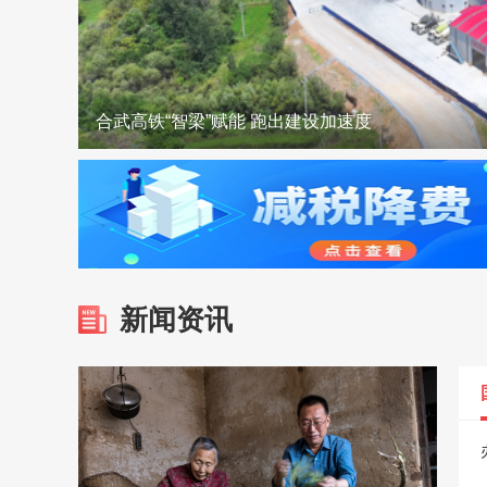
双喜临门！麻城入选全国蔬菜大县+花鼓戏登上省
麻城城区开放6处清凉驿站 打造清凉“避风港”
优服务 强保障 全力护航暑期驾考高峰
裴永波走访慰问驻麻武警官兵
合武高铁“智梁”赋能 跑出建设加速度
汪国兵慰问市人武部官兵和驻麻部队
新闻资讯