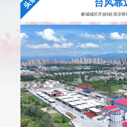
台风靠
麻城城区开放6处清凉驿站