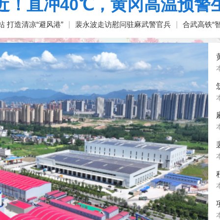
近！直冲40℃，黄冈高温预警
 打造清凉“避风港”
|
裴永波走访慰问驻麻武警官兵
|
合武高铁“