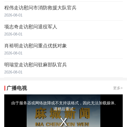
程伟走访慰问市消防救援大队官兵
2026-08-01
项志奇走访慰问退役军人
2026-08-01
肖裕明走访慰问重点优抚对象
2026-08-01
明瑞堂走访慰问驻麻部队官兵
2026-08-01
广播电视
更多>
This
is
a
由于服务器或网络故障或不支持该格式，因此无法加载媒体,
modal
window.
请稍后重试