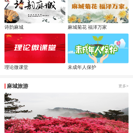
诗韵麻城
麻城菊花 福泽万家
理论微课堂
未成年人保护
麻城旅游
更多>