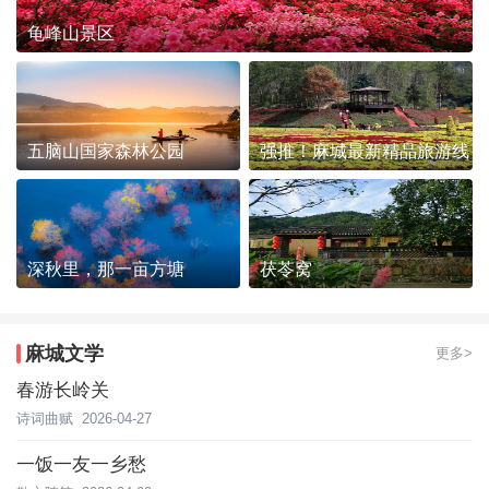
龟峰山景区
五脑山国家森林公园
强推！麻城最新精品旅游线
路发布~
深秋里，那一亩方塘
茯苓窝
麻城文学
更多>
春游长岭关
诗词曲赋
2026-04-27
一饭一友一乡愁