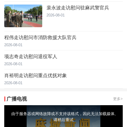
裴永波走访慰问驻麻武警官兵
2026-08-01
程伟走访慰问市消防救援大队官兵
2026-08-01
项志奇走访慰问退役军人
2026-08-01
肖裕明走访慰问重点优抚对象
2026-08-01
广播电视
更多>
This
is
a
由于服务器或网络故障或不支持该格式，因此无法加载媒体,
modal
window.
请稍后重试