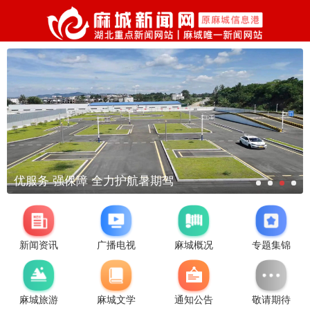
优服务 强保障 全力护航暑期驾
新闻资讯
广播电视
麻城概况
专题集锦
麻城旅游
麻城文学
通知公告
敬请期待