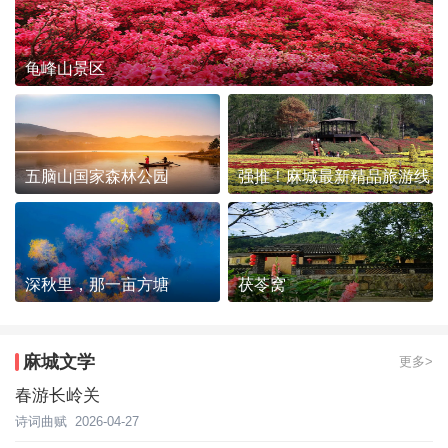
龟峰山景区
五脑山国家森林公园
强推！麻城最新精品旅游线
路发布~
深秋里，那一亩方塘
茯苓窝
麻城文学
更多>
春游长岭关
诗词曲赋
2026-04-27