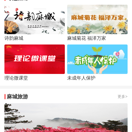
诗韵麻城
麻城菊花 福泽万家
理论微课堂
未成年人保护
麻城旅游
更多>