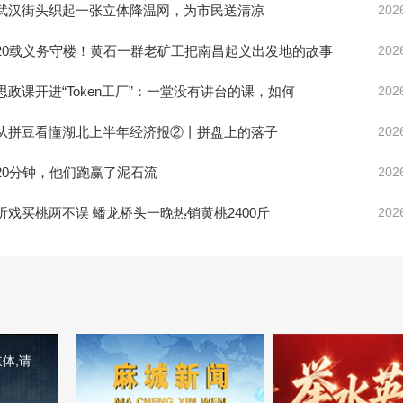
武汉街头织起一张立体降温网，为市民送清凉
202
20载义务守楼！黄石一群老矿工把南昌起义出发地的故事
202
思政课开进“Token工厂”：一堂没有讲台的课，如何
202
从拼豆看懂湖北上半年经济报②丨拼盘上的落子
202
20分钟，他们跑赢了泥石流
202
听戏买桃两不误 蟠龙桥头一晚热销黄桃2400斤
202
体,请