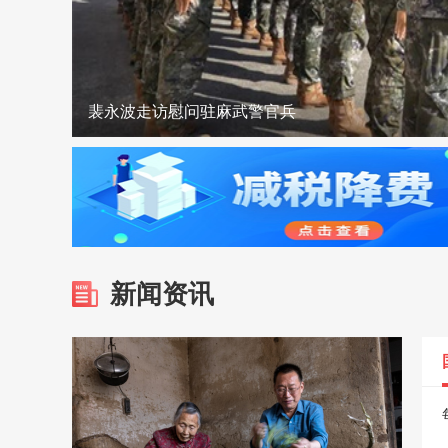
裴永波走访慰问驻麻武警官兵
麻城城区开放6处清凉驿站 打造清凉“避风港”
优服务 强保障 全力护航暑期驾考高峰
合武高铁“智梁”赋能 跑出建设加速度
双喜临门！麻城入选全国蔬菜大县+花鼓戏登上省
汪国兵慰问市人武部官兵和驻麻部队
新闻资讯