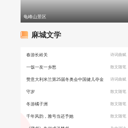
龟峰山景区
麻城文学
春游长岭关
诗词曲赋
一饭一友一乡愁
散文随笔
赞意大利米兰第25届冬奥会中国健儿夺金
诗词曲赋
守岁
散文随笔
冬游橘子洲
散文随笔
千年风韵，雅号当还予她
散文随笔