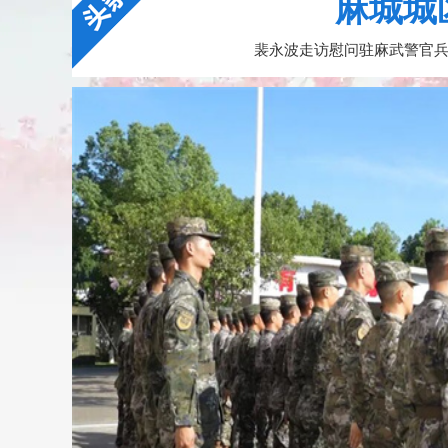
麻城城
裴永波走访慰问驻麻武警官