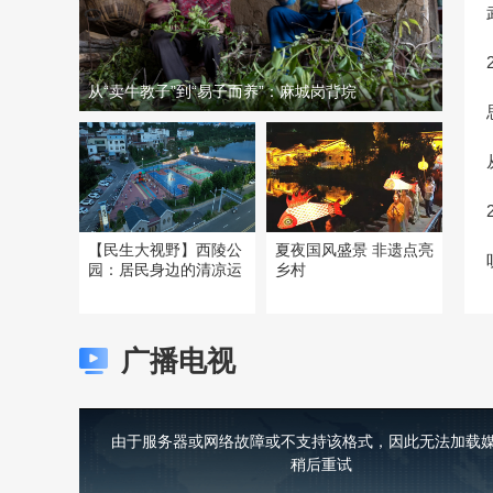
从“卖牛教子”到“易子而养”：麻城岗背垸
【民生大视野】西陵公
夏夜国风盛景 非遗点亮
园：居民身边的清凉运
乡村
广播电视
This
is
a
由于服务器或网络故障或不支持该格式，因此无法加载媒
modal
window.
稍后重试