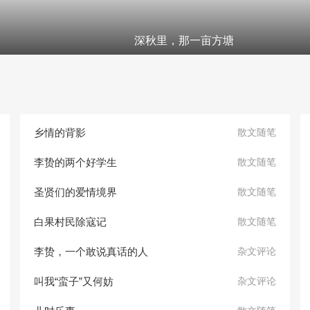
深秋里，那一亩方塘
乡情的背影
散文随笔
李贽的两个好学生
散文随笔
圣贤们的爱情境界
散文随笔
白果村民除寇记
散文随笔
李贽，一个敢说真话的人
杂文评论
叫我“蛮子”又何妨
杂文评论