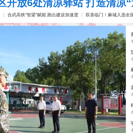
区开放6处清凉驿站 打造清凉“
兵
|
合武高铁“智梁”赋能 跑出建设加速度
|
双喜临门！麻城入选全