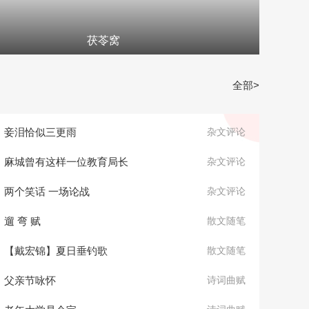
茯苓窝
全部>
妾泪恰似三更雨
杂文评论
麻城曾有这样一位教育局长
杂文评论
两个笑话 一场论战
杂文评论
遛 弯 赋
散文随笔
【戴宏锦】夏日垂钓歌
散文随笔
父亲节咏怀
诗词曲赋