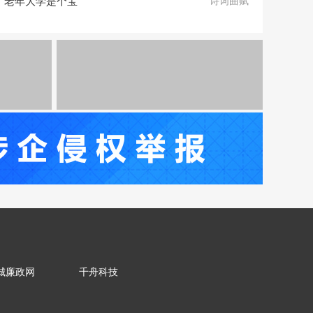
老年大学是个宝
诗词曲赋
城廉政网
千舟科技