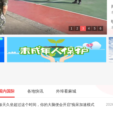
1
2
3
4
5
6
级大舞台
国内国际
各地快讯
外埠看麻城
每天久坐超过这个时间，你的大脑便会开启“痴呆加速模式
202