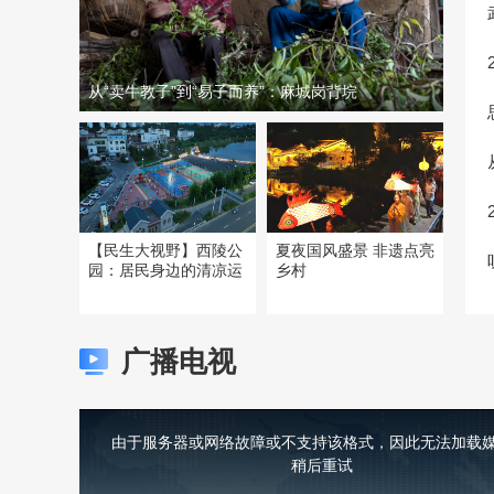
从“卖牛教子”到“易子而养”：麻城岗背垸
【民生大视野】西陵公
夏夜国风盛景 非遗点亮
园：居民身边的清凉运
乡村
广播电视
This
is
a
由于服务器或网络故障或不支持该格式，因此无法加载媒
modal
window.
稍后重试