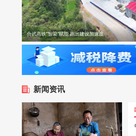
双喜临门！麻城入选全国蔬菜大县+花鼓戏登上省
麻城城区开放6处清凉驿站 打造清凉“避风港”
优服务 强保障 全力护航暑期驾考高峰
裴永波走访慰问驻麻武警官兵
合武高铁“智梁”赋能 跑出建设加速度
汪国兵慰问市人武部官兵和驻麻部队
新闻资讯