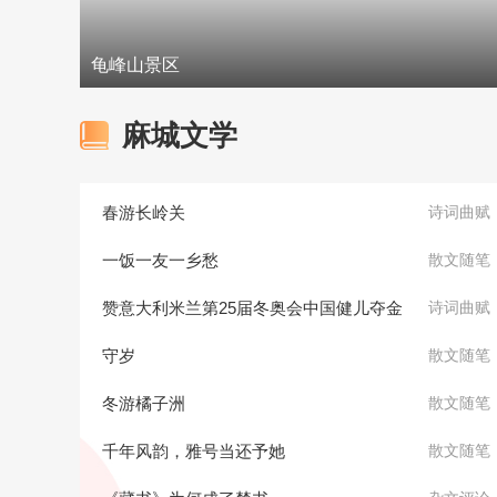
龟峰山景区
麻城文学
春游长岭关
诗词曲赋
一饭一友一乡愁
散文随笔
赞意大利米兰第25届冬奥会中国健儿夺金
诗词曲赋
守岁
散文随笔
冬游橘子洲
散文随笔
千年风韵，雅号当还予她
散文随笔