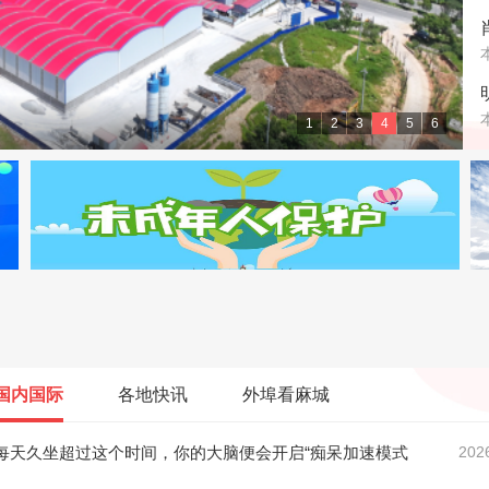
级大舞台
1
2
3
4
5
6
国内国际
各地快讯
外埠看麻城
每天久坐超过这个时间，你的大脑便会开启“痴呆加速模式
202