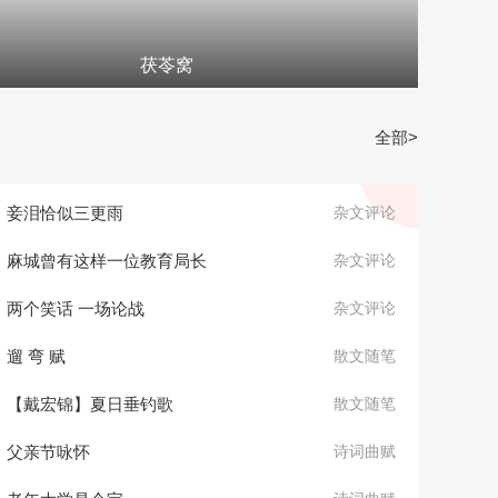
茯苓窝
全部>
妾泪恰似三更雨
杂文评论
麻城曾有这样一位教育局长
杂文评论
两个笑话 一场论战
杂文评论
遛 弯 赋
散文随笔
【戴宏锦】夏日垂钓歌
散文随笔
父亲节咏怀
诗词曲赋