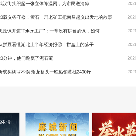
武汉街头织起一张立体降温网，为市民送清凉
202
20载义务守楼！黄石一群老矿工把南昌起义出发地的故事
202
思政课开进“Token工厂”：一堂没有讲台的课，如何
202
从拼豆看懂湖北上半年经济报②丨拼盘上的落子
202
20分钟，他们跑赢了泥石流
202
听戏买桃两不误 蟠龙桥头一晚热销黄桃2400斤
202
体,请