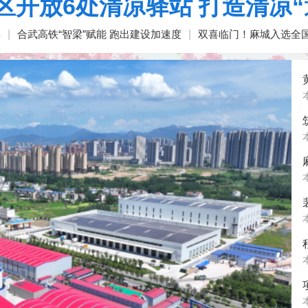
区开放6处清凉驿站 打造清凉“
兵
|
合武高铁“智梁”赋能 跑出建设加速度
|
双喜临门！麻城入选全