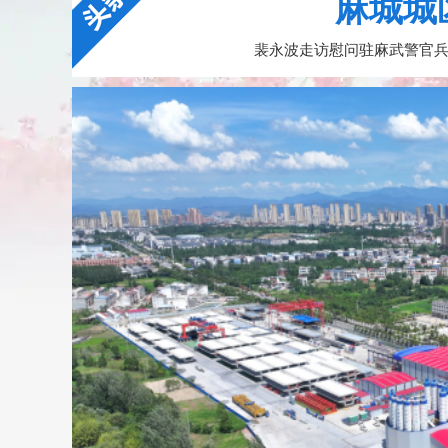
麻城城
裴永波走访慰问驻麻武警官