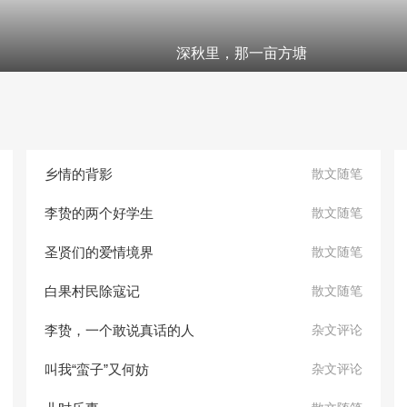
深秋里，那一亩方塘
乡情的背影
散文随笔
李贽的两个好学生
散文随笔
圣贤们的爱情境界
散文随笔
白果村民除寇记
散文随笔
李贽，一个敢说真话的人
杂文评论
叫我“蛮子”又何妨
杂文评论