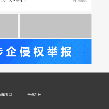
老年大学是个宝
诗词曲赋
城廉政网
千舟科技