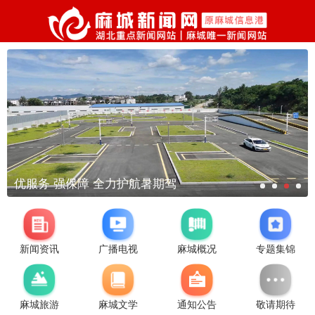
务 强保障 全力护航暑期驾
裴
新闻资讯
广播电视
麻城概况
专题集锦
麻城旅游
麻城文学
通知公告
敬请期待