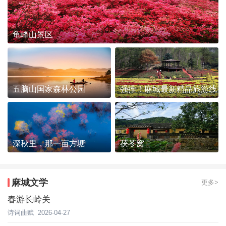
龟峰山景区
五脑山国家森林公园
强推！麻城最新精品旅游线
路发布~
深秋里，那一亩方塘
茯苓窝
麻城文学
更多>
春游长岭关
诗词曲赋
2026-04-27