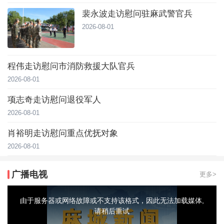
裴永波走访慰问驻麻武警官兵
2026-08-01
程伟走访慰问市消防救援大队官兵
2026-08-01
项志奇走访慰问退役军人
2026-08-01
肖裕明走访慰问重点优抚对象
2026-08-01
广播电视
更多>
This
is
a
由于服务器或网络故障或不支持该格式，因此无法加载媒体,
modal
window.
请稍后重试