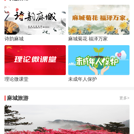
诗韵麻城
麻城菊花 福泽万家
理论微课堂
未成年人保护
麻城旅游
更多>