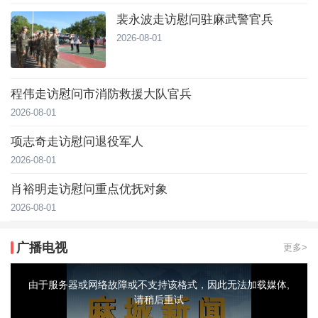
裴永波走访慰问驻麻武警官兵
2026-08-01
程伟走访慰问市消防救援大队官兵
2026-08-01
项志奇走访慰问退役军人
2026-08-01
肖裕明走访慰问重点优抚对象
2026-08-01
广播电视
更多>
This
is
a
由于服务器或网络故障或不支持该格式，因此无法加载媒体,
modal
window.
请稍后重试