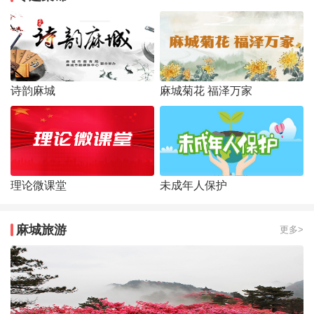
诗韵麻城
麻城菊花 福泽万家
理论微课堂
未成年人保护
麻城旅游
更多>