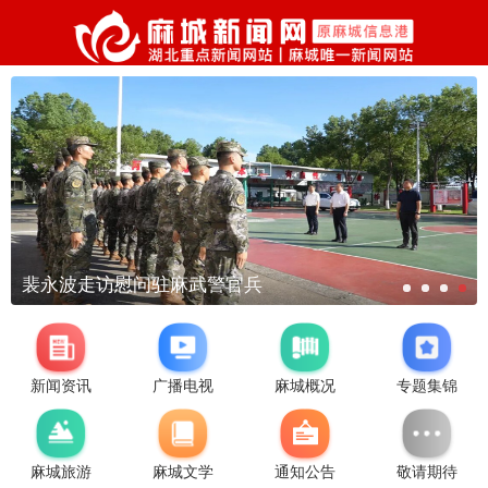
裴永波走访慰问驻麻武警官兵
新闻资讯
广播电视
麻城概况
专题集锦
麻城旅游
麻城文学
通知公告
敬请期待