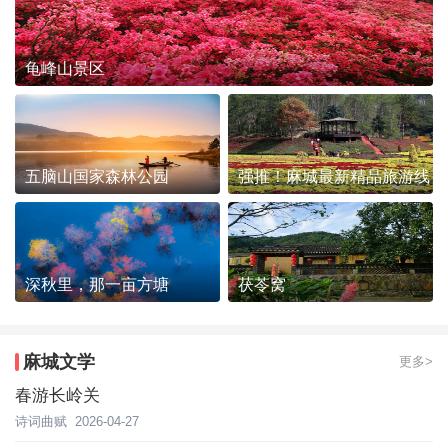
龟峰山景区
五脑山国家森林公园
强推！麻城最新精品旅游线
路发布~
深秋里，那一亩方塘
茯苓窝
麻城文学
更多>
春游长岭关
诗词曲赋
2026-04-27