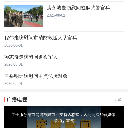
裴永波走访慰问驻麻武警官兵
2026-08-01
程伟走访慰问市消防救援大队官兵
2026-08-01
项志奇走访慰问退役军人
2026-08-01
肖裕明走访慰问重点优抚对象
2026-08-01
广播电视
更多>
This
is
a
由于服务器或网络故障或不支持该格式，因此无法加载媒体,
modal
window.
请稍后重试