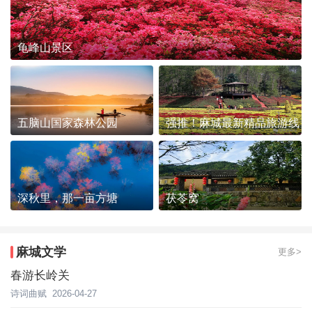
龟峰山景区
五脑山国家森林公园
强推！麻城最新精品旅游线
路发布~
深秋里，那一亩方塘
茯苓窝
麻城文学
更多>
春游长岭关
诗词曲赋
2026-04-27