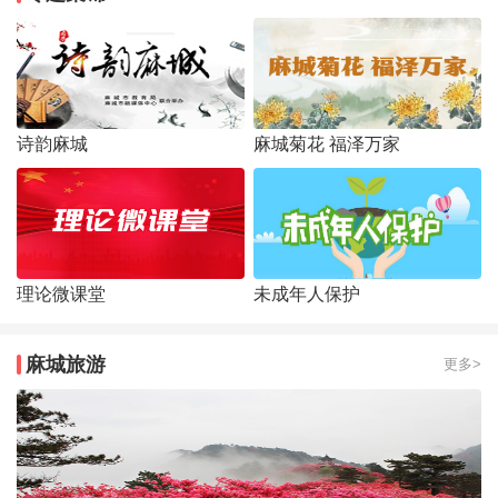
诗韵麻城
麻城菊花 福泽万家
理论微课堂
未成年人保护
麻城旅游
更多>