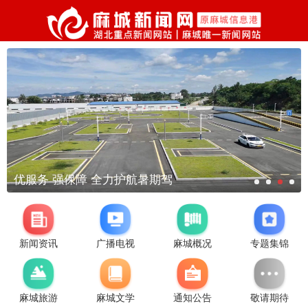
优服务 强保障 全力护航暑期驾
新闻资讯
广播电视
麻城概况
专题集锦
麻城旅游
麻城文学
通知公告
敬请期待