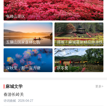
龟峰山景区
五脑山国家森林公园
强推！麻城最新精品旅游线
路发布~
深秋里，那一亩方塘
茯苓窝
麻城文学
更多>
春游长岭关
诗词曲赋
2026-04-27