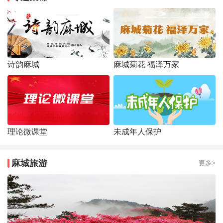
诗韵麻城
麻城菊花 福泽万家
理论微课堂
未成年人保护
麻城旅游
更多>