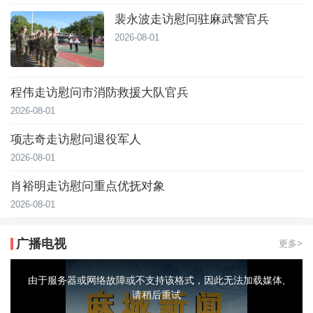
裴永波走访慰问驻麻武警官兵
2026-08-01
程伟走访慰问市消防救援大队官兵
2026-08-01
项志奇走访慰问退役军人
2026-08-01
肖裕明走访慰问重点优抚对象
2026-08-01
广播电视
更多>
This
is
a
由于服务器或网络故障或不支持该格式，因此无法加载媒体,
modal
window.
请稍后重试