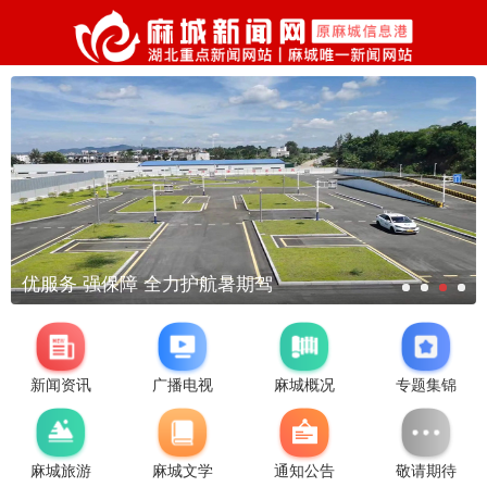
优服务 强保障 全力护航暑期驾
新闻资讯
广播电视
麻城概况
专题集锦
麻城旅游
麻城文学
通知公告
敬请期待