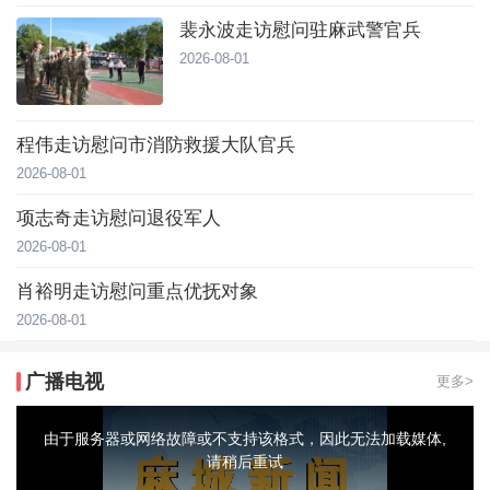
裴永波走访慰问驻麻武警官兵
2026-08-01
程伟走访慰问市消防救援大队官兵
2026-08-01
项志奇走访慰问退役军人
2026-08-01
肖裕明走访慰问重点优抚对象
2026-08-01
广播电视
更多>
This
is
a
由于服务器或网络故障或不支持该格式，因此无法加载媒体,
modal
window.
请稍后重试