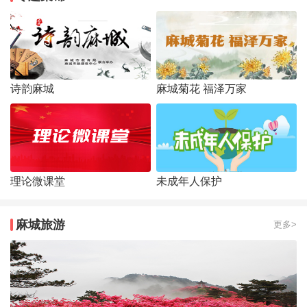
诗韵麻城
麻城菊花 福泽万家
理论微课堂
未成年人保护
麻城旅游
更多>