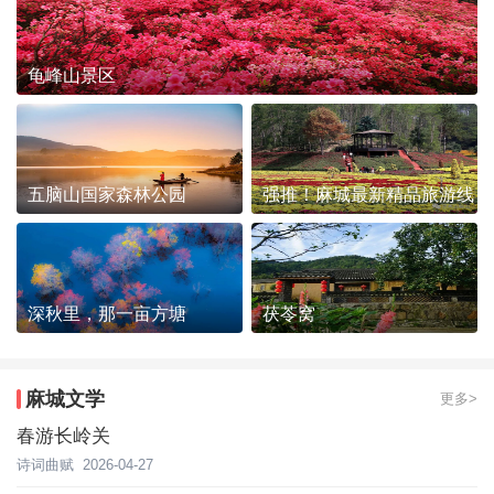
龟峰山景区
五脑山国家森林公园
强推！麻城最新精品旅游线
路发布~
深秋里，那一亩方塘
茯苓窝
麻城文学
更多>
春游长岭关
诗词曲赋
2026-04-27