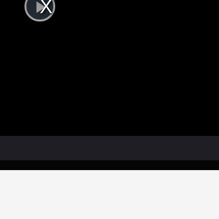
Play
Video