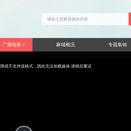
广播电视
麻城概况
专题集锦
障或不支持该格式，因此无法加载媒体,请稍后重试