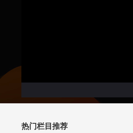
热门栏目推荐