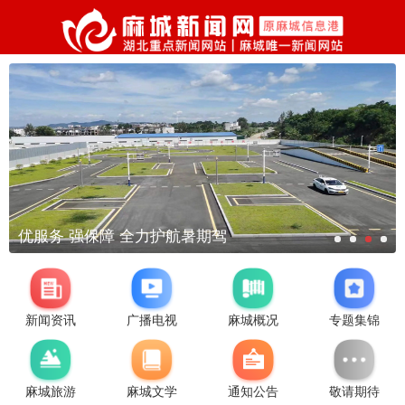
优服务 强保障 全力护航暑期驾
新闻资讯
广播电视
麻城概况
专题集锦
麻城旅游
麻城文学
通知公告
敬请期待