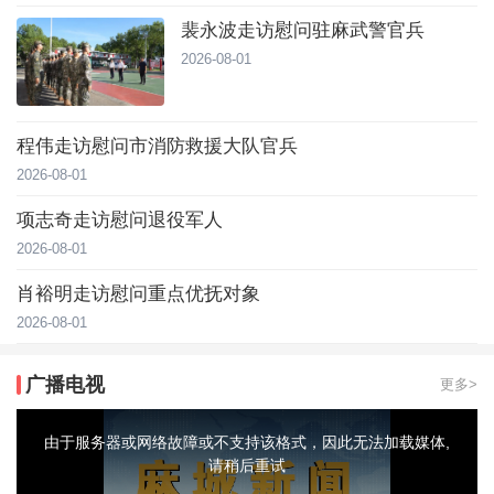
裴永波走访慰问驻麻武警官兵
2026-08-01
程伟走访慰问市消防救援大队官兵
2026-08-01
项志奇走访慰问退役军人
2026-08-01
肖裕明走访慰问重点优抚对象
2026-08-01
广播电视
更多>
This
is
a
由于服务器或网络故障或不支持该格式，因此无法加载媒体,
modal
window.
请稍后重试