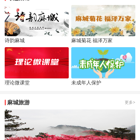
诗韵麻城
麻城菊花 福泽万家
理论微课堂
未成年人保护
麻城旅游
更多>