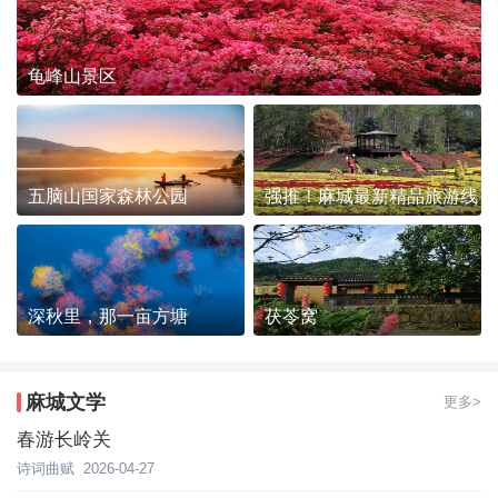
龟峰山景区
五脑山国家森林公园
强推！麻城最新精品旅游线
路发布~
深秋里，那一亩方塘
茯苓窝
麻城文学
更多>
春游长岭关
诗词曲赋
2026-04-27