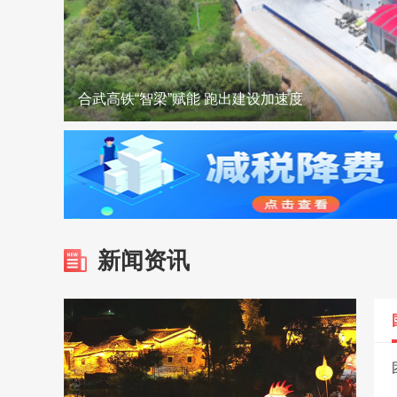
合武高铁“智梁”赋能 跑出建设加速度
麻城城区开放6处清凉驿站 打造清凉“避风港”
优服务 强保障 全力护航暑期驾考高峰
裴永波走访慰问驻麻武警官兵
双喜临门！麻城入选全国蔬菜大县+花鼓戏登上省
汪国兵慰问市人武部官兵和驻麻部队
新闻资讯