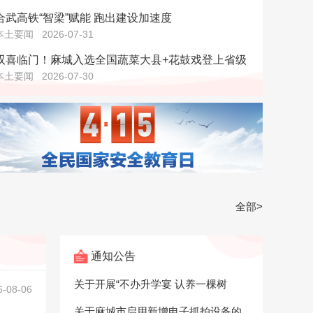
合武高铁“智梁”赋能 跑出建设加速度
本土要闻
2026-07-31
双喜临门！麻城入选全国蔬菜大县+花鼓戏登上省级
本土要闻
2026-07-30
全部>
通知公告
关于开展“不办升学宴 认养一棵树
6-08-06
关于麻城市启用新增电子抓拍设备的