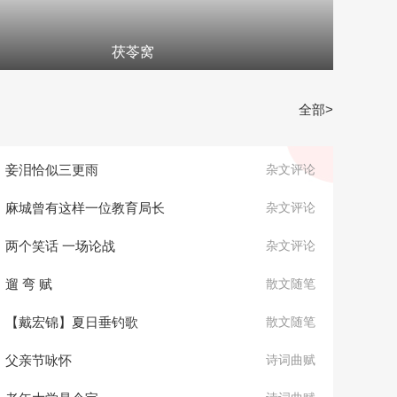
茯苓窝
全部>
妾泪恰似三更雨
杂文评论
麻城曾有这样一位教育局长
杂文评论
两个笑话 一场论战
杂文评论
遛 弯 赋
散文随笔
【戴宏锦】夏日垂钓歌
散文随笔
父亲节咏怀
诗词曲赋