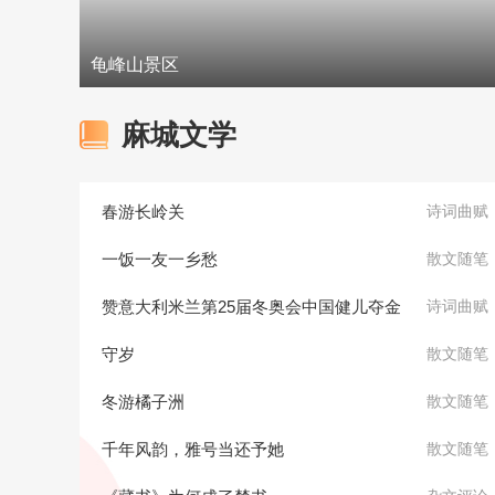
龟峰山景区
麻城文学
春游长岭关
诗词曲赋
一饭一友一乡愁
散文随笔
赞意大利米兰第25届冬奥会中国健儿夺金
诗词曲赋
守岁
散文随笔
冬游橘子洲
散文随笔
千年风韵，雅号当还予她
散文随笔