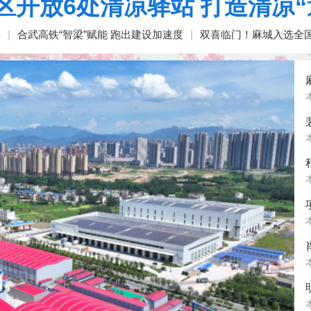
区开放6处清凉驿站 打造清凉“
兵
|
合武高铁“智梁”赋能 跑出建设加速度
|
双喜临门！麻城入选全