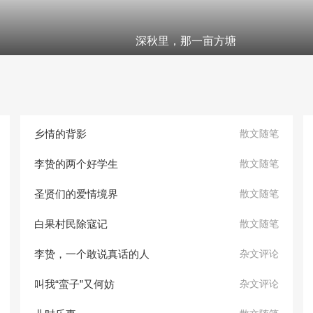
深秋里，那一亩方塘
乡情的背影
散文随笔
李贽的两个好学生
散文随笔
圣贤们的爱情境界
散文随笔
白果村民除寇记
散文随笔
李贽，一个敢说真话的人
杂文评论
叫我“蛮子”又何妨
杂文评论