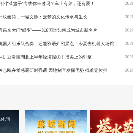
荆州“菜篮子”专线你坐过吗？车上有菜，还有爱！
202
一枚秦简，一城文脉：云梦的文化传承与生长
202
宜昌东大门“蝶变”——318国道如何成为城市新名片
202
机器人组乐队合奏，还能双语介绍景点！今夏去机器人场馆
202
从拼豆看懂湖北上半年经济报①丨指尖上的引擎
202
关志鸥在孝感调研时强调 因地制宜发挥优势 找准定位担
202
体,请