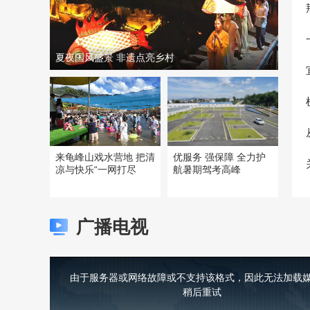
夏夜国风盛景 非遗点亮乡村
来龟峰山戏水营地 把清
优服务 强保障 全力护
凉与快乐“一网打尽
航暑期驾考高峰
广播电视
This
is
a
由于服务器或网络故障或不支持该格式，因此无法加载媒
modal
window.
稍后重试