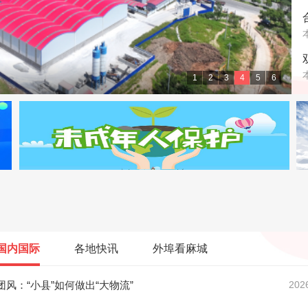
1
2
3
4
5
6
级大舞台
国内国际
各地快讯
外埠看麻城
团风：“小县”如何做出“大物流”
202