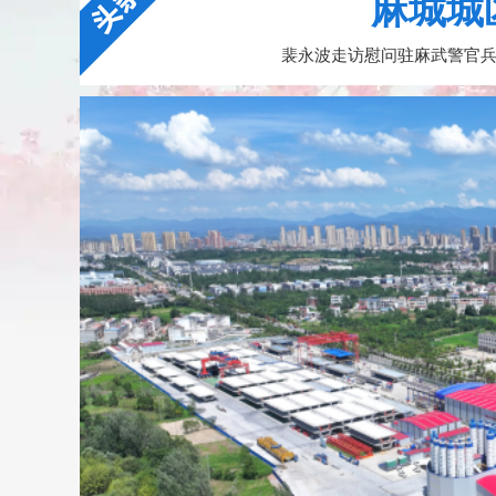
麻城城
裴永波走访慰问驻麻武警官