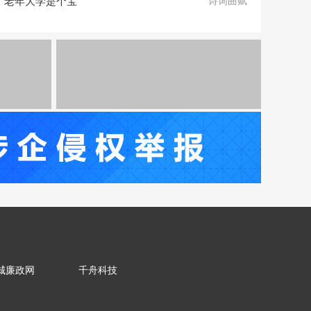
老年大学是个宝
诗词曲赋
城廉政网
千舟科技