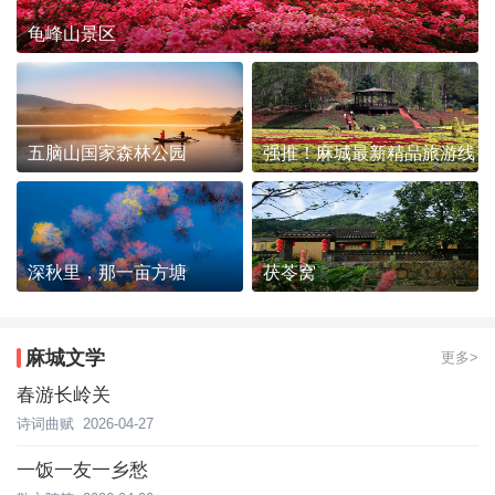
龟峰山景区
五脑山国家森林公园
强推！麻城最新精品旅游线
路发布~
深秋里，那一亩方塘
茯苓窝
麻城文学
更多>
春游长岭关
诗词曲赋
2026-04-27
一饭一友一乡愁