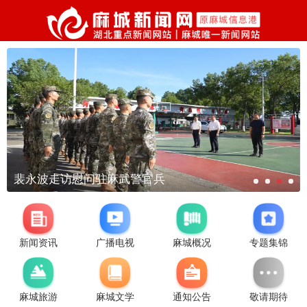
永波走访慰问驻麻武警官兵
合
新闻资讯
广播电视
麻城概况
专题集锦
麻城旅游
麻城文学
通知公告
敬请期待