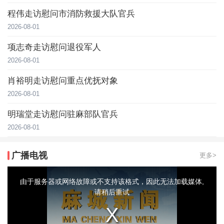
程伟走访慰问市消防救援大队官兵
2026-08-01
项志奇走访慰问退役军人
2026-08-01
肖裕明走访慰问重点优抚对象
2026-08-01
明瑞堂走访慰问驻麻部队官兵
2026-08-01
广播电视
更多>
This
is
a
由于服务器或网络故障或不支持该格式，因此无法加载媒体,
modal
window.
请稍后重试