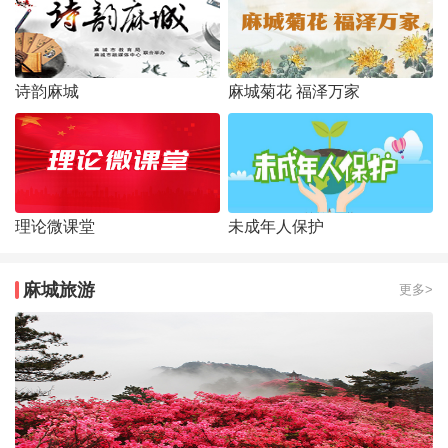
诗韵麻城
麻城菊花 福泽万家
理论微课堂
未成年人保护
麻城旅游
更多>